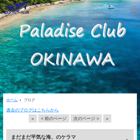
ホーム
ブログ
過去のブログはこちらから
«
< 前のページ
次のページ >
»
まだまだ平気な海、のケラマ