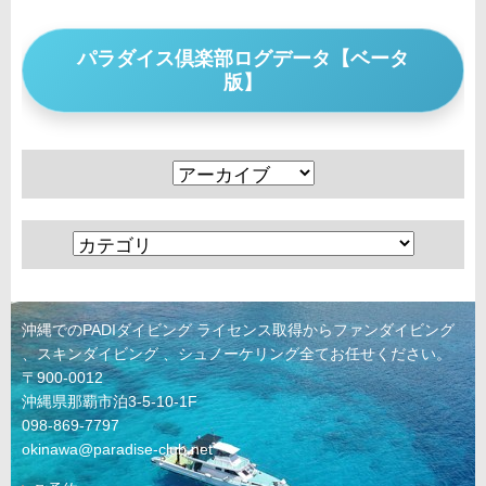
パラダイス倶楽部ログデータ【ベータ
版】
沖縄でのPADIダイビング ライセンス取得からファンダイビング
、スキンダイビング 、シュノーケリング全てお任せください。
〒900-0012
沖縄県那覇市泊3-5-10-1F
098-869-7797
okinawa@paradise-club.net