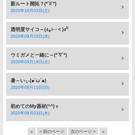
新ルート開拓？(*´ﾛ`*)
2020年10月03日(土)
透明度サイコ～(ง⁎˃ ᵕ ˂ )ง⁾⁾
2020年09月23日(水)
ウミガメと一緒に～(*´∇`*)
2020年09月19日(土)
暑～いぃ(๑´ω`๑)
2020年09月13日(日)
初めてのMy器材(^^)ｖ
2020年09月03日(木)
«
< 前のページ
次のページ >
»