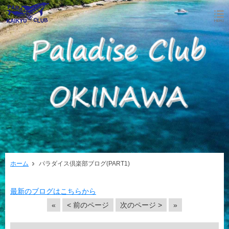
ホーム
パラダイス倶楽部ブログ(PART1)
最新のブログはこちらから
«
< 前のページ
次のページ >
»