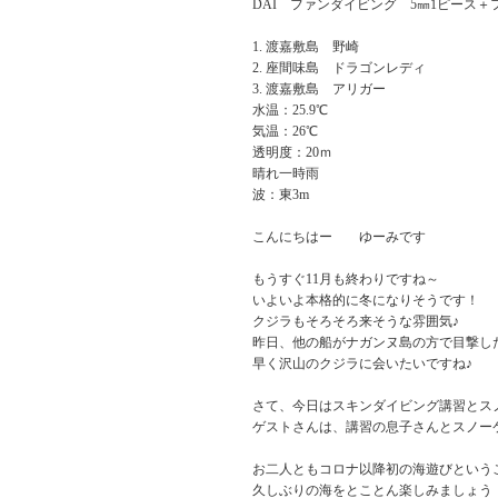
DAI ファンダイビング 5㎜1ピース＋
渡嘉敷島 野崎
座間味島 ドラゴンレディ
渡嘉敷島 アリガー
水温：25.9℃
気温：26℃
透明度：20ｍ
晴れ一時雨
波：東3m
こんにちはー ゆーみです
もうすぐ11月も終わりですね～
いよいよ本格的に冬になりそうです！
クジラもそろそろ来そうな雰囲気♪
昨日、他の船がナガンヌ島の方で目撃し
早く沢山のクジラに会いたいですね♪
さて、今日はスキンダイビング講習とス
ゲストさんは、講習の息子さんとスノー
お二人ともコロナ以降初の海遊びという
久しぶりの海をとことん楽しみましょう