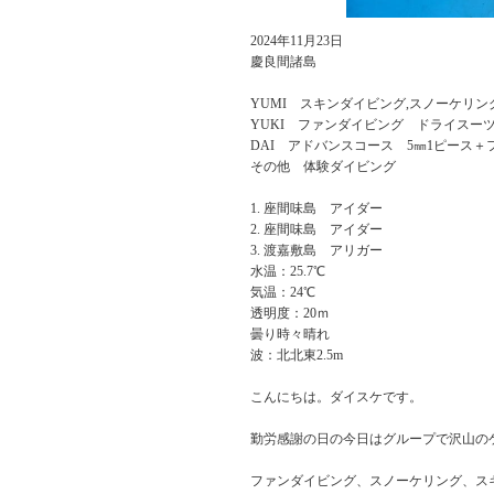
2024年11月23日
慶良間諸島
YUMI スキンダイビング,スノーケリン
YUKI ファンダイビング ドライスー
DAI アドバンスコース 5㎜1ピース＋
その他 体験ダイビング
座間味島 アイダー
座間味島 アイダー
渡嘉敷島 アリガー
水温：25.7℃
気温：24℃
透明度：20ｍ
曇り時々晴れ
波：北北東2.5m
こんにちは。ダイスケです。
勤労感謝の日の今日はグループで沢山の
ファンダイビング、スノーケリング、ス