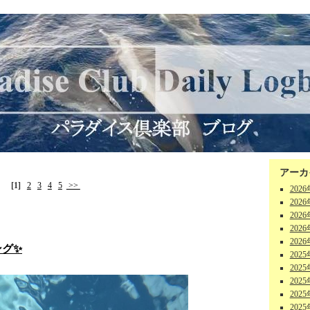
アーカ
[1]
2
3
4
5
>>
202
202
202
202
202
ング✨
202
202
202
202
202