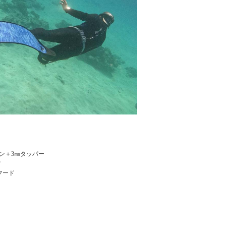
ン＋3㎜タッパー
ツ
フード