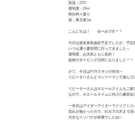
気温：25℃
透明度：20ｍ
晴れ時々曇り
波：東北東2m
こんにちは！ ゆーみです＾＾
今日は渡名喜島遠征予定でしたが、予定
いつも通り慶良間に行ってきました～
透明度、お天気ともに良好！
抜群のダイビング日和になりました＾＾
さて、今日はFUNスキンの担当～
リピーターさんとマンツーマンで遊んで
リピーターさんはホエールスイムもご参
なので、ホエールスイムに向けた練習会
一本目はアイダーアイダーでドリフトス
流れが無かったので、灯台下の方まで泳
大きなイソバナが綺麗でしたね✨