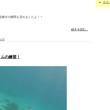
ホエー
息継ぎの瞬間も見れましたよ＾＾
続きを読む...
ング
イムの練習！