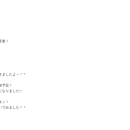
変更！
きましたよ～＾＾
加予定！
になりました✨
キン！
いでみました＾＾