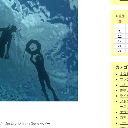
«
前月
日
3
10
17
24
31
カテゴ
未分類
ファン
スキン
体験ダ
ライセ
アド
ース(1
ケラマ
講習
ごーぷ
グ 5㎜ロンジョン＋3㎜タッパー