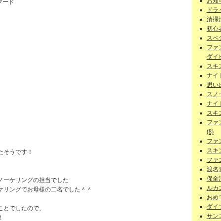
お知ら
フード
ドラ
清掃
初心者
スペ
ファ
ダイビ
スキ
ナイ
思い
スノー
ナイ
スキ
ファ
(8)
ファ
スキ
たそうです！
ファ
渡名
保全活
ノーケリングの担当でした
ルカン
ケリングでお母様の二名でした＾＾
おめで
ダイ
ことでしたので、
サンゴ
！