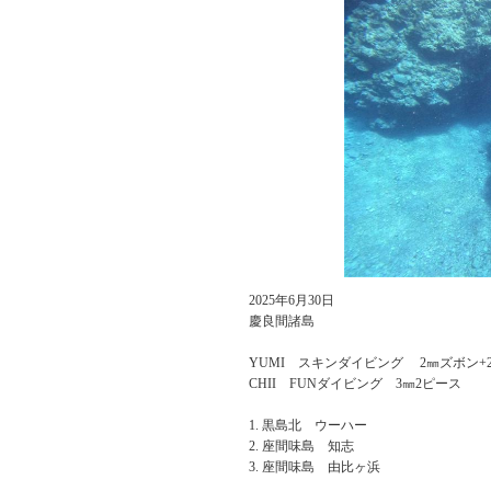
2025年6月30日
慶良間諸島
YUMI スキンダイビング 2㎜ズボン+2
CHII FUNダイビング 3㎜2ピース
黒島北 ウーハー
座間味島 知志
座間味島 由比ヶ浜