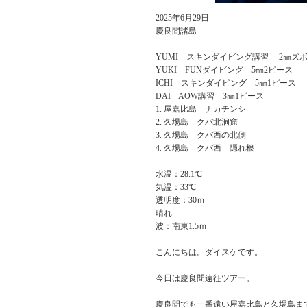
2025年6月29日
慶良間諸島
YUMI スキンダイビング講習 2㎜ズボ
YUKI FUNダイビング 5㎜2ピース
ICHI スキンダイビング 5㎜1ピース
DAI AOW講習 3㎜1ピース
屋嘉比島 ナカチンシ
久場島 クバ北洞窟
久場島 クバ西の北側
久場島 クバ西 隠れ根
水温：28.1℃
気温：33℃
透明度：30ｍ
晴れ
波：南東1.5ｍ
こんにちは。ダイスケです。
今日は慶良間遠征ツアー。
慶良間でも一番遠い屋嘉比島と久場島ま