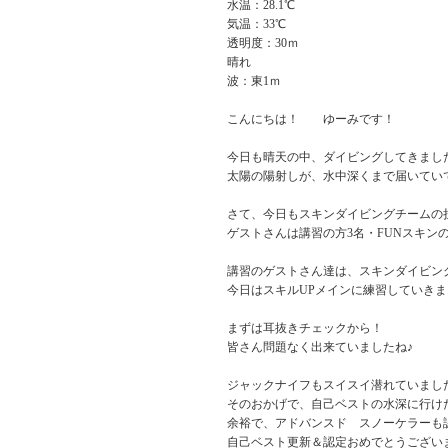
水温：28.1℃
気温：33℃
透明度：30ｍ
晴れ
波：東1ｍ
こんにちは！ ゆーみです！
今日も晴天の中、ダイビングしてきまし
太陽の陽射しが、水中深くまで届いてい
さて、今日もスキンダイビングチームの
ゲストさんは講習の方3名・FUNスキン
講習のゲストさん達は、スキンダイビン
今日はスキルUPメインに練習していき
まずは耳抜きチェックから！
皆さん問題なく出来ていましたね♪
ジャックナイフもスイスイ潜れていまし
そのおかげで、自己ベストの水深に行け
余裕で、アドバンスド スノーケラーも
自己ベスト更新＆認定おめでとうござい