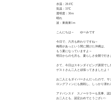
水温：28.6℃
気温：33℃
透明度：30ｍ
晴れ
波：東南東1ｍ
こんにちは～ ゆーみです
今日で、六月も終わりですね～
梅雨があっという間に開けた沖縄は、
もう夏になっていますよ～
明日からの七月も、夏らしさ全開で行き
さて、今日はスキンダイビング講習でし
ゲストさん二人と頑張ってきましたよ！
お二人ともダイバーさんだったので、サ
ロングフィンにも挑戦し、しっかり潜れ
アドバンスド スノーケラーも見事、認
お二人とも、認定おめでとうござい✨