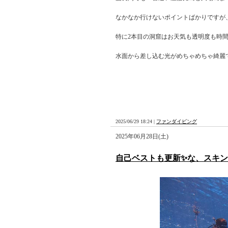
なかなか行けないポイントばかりですが
特に2本目の洞窟はお天気も透明度も時
水面から差し込む光がめちゃめちゃ綺麗
2025/06/29 18:24 |
ファンダイビング
2025年06月28日(土)
自己ベストも更新✨な、スキ