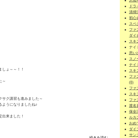
お知ら
ドラ
清掃
初心者
スペ
ファ
ダイビ
スキ
ナイ
思い
スノー
ナイ
ましょ～～！！
スキ
ファ
た～
(8)
ファ
スキ
クサク講習も進みました～
ファ
るようになりましたね♪
渡名
保全活
定出来ました！
ルカン
おめで
ダイ
サンゴ
続きを読む...