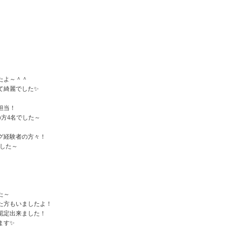
たよ～＾＾
て綺麗でした✨
担当！
の方4名でした～
グ経験者の方々！
ました～
た～
た方もいましたよ！
認定出来ました！
ます✨