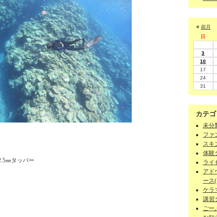
«
前月
日
3
10
17
24
31
カテゴ
未分類
ファン
スキン
体験ダ
.5㎜タッパー
ライセ
アド
ース(1
ケラマ
講習
ごーぷ