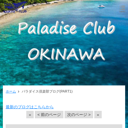
ホーム
パラダイス倶楽部ブログ(PART1)
最新のブログはこちらから
«
< 前のページ
次のページ >
»