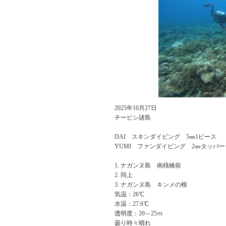
2025年10月27日
チービシ諸島
DAI スキンダイビング 5㎜1ピース
YUMI ファンダイビング 2㎜タッパー
ナガンヌ島 南桟橋前
同上
ナガンヌ島 キンメの根
気温：26℃
水温：27.6℃
透明度：20～25ｍ
曇り時々晴れ