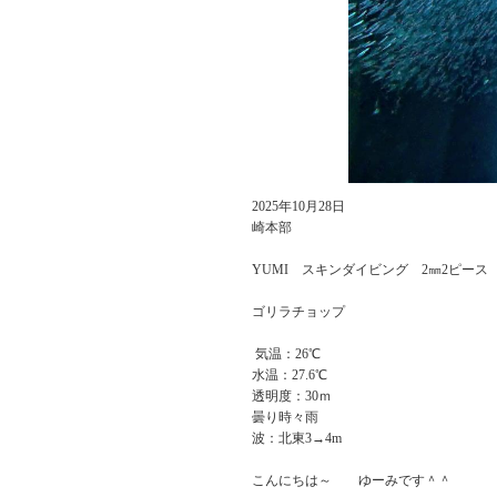
2025年10月28日
崎本部
YUMI スキンダイビング 2㎜2ピース
ゴリラチョップ
気温：26℃
水温：27.6℃
透明度：30ｍ
曇り時々雨
波：北東3→4m
こんにちは～ ゆーみです＾＾