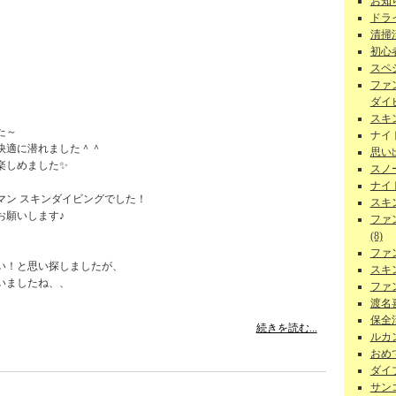
お知ら
ドラ
清掃
初心者
スペ
ファ
ダイビ
スキ
た～
ナイ
快適に潜れました＾＾
思い
楽しめました✨
スノー
ナイ
マン スキンダイビングでした！
スキ
お願いします♪
ファ
(8)
ファ
い！と思い探しましたが、
スキ
いましたね、、
ファ
渡名
保全活
続きを読む...
ルカン
おめで
ダイ
サンゴ