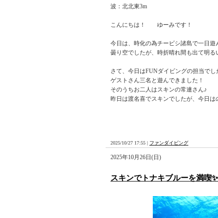
波：北北東3m
こんにちは！ ゆーみです！
今日は、時化の為チービシ諸島で一日遊
曇り空でしたが、時折晴れ間も出て明る
さて、今日はFUNダイビングの担当でし
ゲストさん三名と遊んできました！
そのうちお二人はスキンの常連さん♪
昨日は渡名喜でスキンでしたが、今日は
2025/10/27 17:55 |
ファンダイビング
2025年10月26日(日)
スキンでトナキブルーを満喫✨