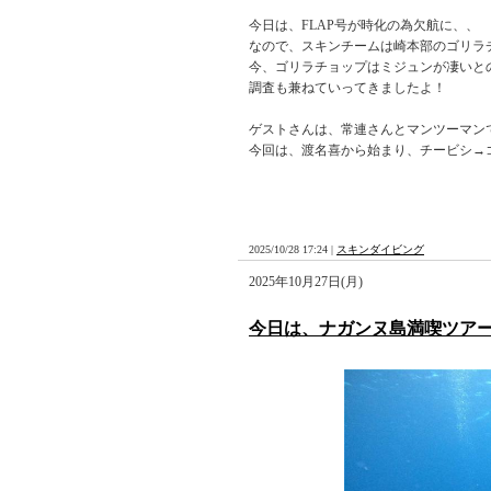
今日は、FLAP号が時化の為欠航に、、
なので、スキンチームは崎本部のゴリラ
今、ゴリラチョップはミジュンが凄いと
調査も兼ねていってきましたよ！
ゲストさんは、常連さんとマンツーマン
今回は、渡名喜から始まり、チービシ→
2025/10/28 17:24 |
スキンダイビング
2025年10月27日(月)
今日は、ナガンヌ島満喫ツア