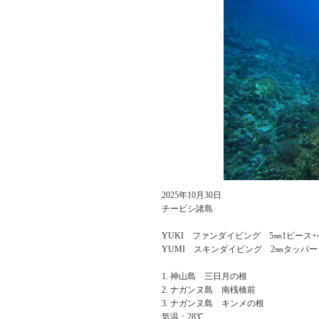
2025年10月30日
チービシ諸島
YUKI ファンダイビング 5㎜1ピース
YUMI スキンダイビング 2㎜タッパー
神山島 三日月の根
ナガンヌ島 南桟橋前
ナガンヌ島 キンメの根
気温：28℃