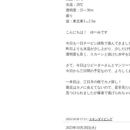
水温：28℃
透明度：25～30ｍ
曇り
波：東北東3→2.5m
こんにちは！ ゆーみです
今日も一日チービシ諸島で遊んできまし
昨日よりも水温が少し上がり、少しだけ
透明度も良く、スカーンと抜けた水中を
さて、今日はリピーターさんとマンツー
今日から三日間の予定なので、よろしく
一本目は、三日月の根でカメ探し！
最近はカメに会えてないので、是非見た
見つけられましたが爆速で逃げられちゃ
2025/10/30 17:11 |
スキンダイビング
2025年10月28日(火)