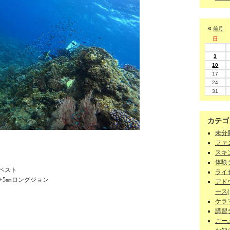
«
前月
日
3
10
17
24
31
カテゴ
未分類
ファン
スキン
体験ダ
+ベスト
ライセ
+5㎜ロングジョン
アド
ース(1
ケラマ
講習
ごーぷ