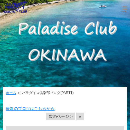
ホーム
パラダイス倶楽部ブログ(PART1)
最新のブログはこちらから
次のページ >
»