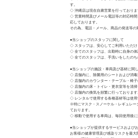
す。
◇ 沖縄店は現在自粛営業を行っておりま
◇ 営業時間及びメール電話等の対応時間
応しております。
その為、電話・メール、商品の発送等の
●当ショップのスタッフに関して
◇ スタッフは、安心してご利用いただ
◇ 全てのスタッフは、出勤時に自身の
◇ 全てのスタッフは、手洗いをしたの
●当ショップの施設・車両及び器材に関
◇ 店舗内に、除菌用のシートおよび消
◇ 店舗内のカウンター・テーブル・椅
◇ 店舗内の床・トイレ・更衣室等を清
◇ 店舗内の換気を頻繁に行っております
◇ レンタルで使用する各種器材等は使
※特にマスク・スノーケル・レギュレー
ております。
◇ 移動で使用する車両は、毎回使用後
●当ショップが提供するサービスおよび
お客様の健康管理及び感染リスクを最大