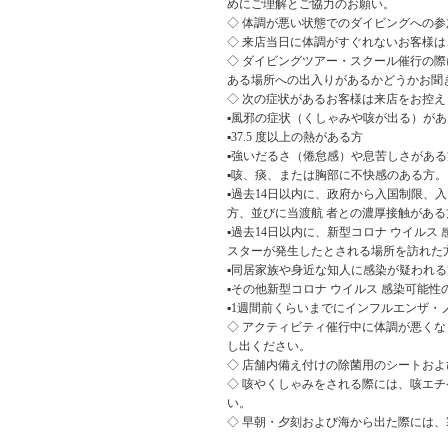
めにご理解とご協力のお願い。
◇ 体調が悪い状態でのダイビングへの
◇ 来店当日に体調がすぐれないお客様
◇ ダイビングツアー・スクール催行の
ある場所への出入りがあるかどうかお聞
◇ 次の症状があるお客様は来店をお控え
▪風邪の症状（くしゃみや咳が出る）があ
▪37.5 度以上の熱がある方
▪強いだるさ（倦怠感）や息苦しさがある
▪咳、痰、または胸部に不快感のある方。
▪過去14日以内に、政府から入国制限、
方、並びに当渡航 者との濃厚接触がある
▪過去14日以内に、新型コロナ ウイル
スターが発生したとされる場所を訪れた
▪同居家族や身近な知人に感染が疑われ
▪その他新型コロナ ウイルス 感染可能
▪1週間前くらいまでにインフルエンザ・
◇ アクティビティ催行中に体調が悪く
し出ください。
◇ 店舗内備え付けの除菌用のシートお
◇ 咳やくしゃみをされる際には、咳エ
い。
◇ 早朝・夕刻および海から出た際には