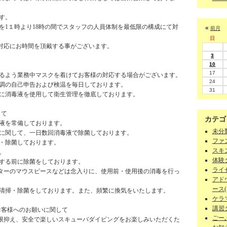
す。
を1１時より18時の間でスタッフの人員体制を最低限の構成にて対
«
前月
日
対応にお時間を頂戴する事がございます。
3
10
17
けるよう業務中マスクを着けてお客様の対応する場合がございます。
24
体調の自己申告および検温を毎日しております。
31
ちに消毒液を使用して衛生管理を徹底しております。
して
カテゴ
毒液を常備しております。
未分類
子に関して、一日数回消毒液で除菌しております。
ファン
掃・除菌しております。
スキン
。
体験ダ
用する前に除菌をしております。
ライセ
ターのマウスピースなどは念入りに、使用前・使用後の消毒を行っ
アド
ース(1
に清掃・除菌をしております。また、頻繁に換気をいたします。
ケラマ
講習
お客様へのお願いに関して
ごーぷ
限抑え、安全で楽しいスキューバダイビングをお楽しみいただくた