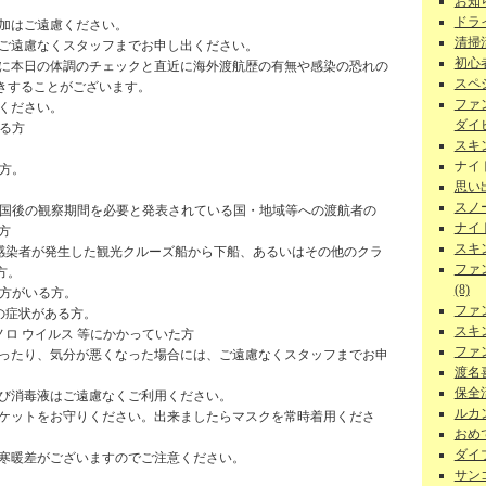
お知ら
ドラ
参加はご遠慮ください。
清掃
はご遠慮なくスタッフまでお申し出ください。
初心者
際に本日の体調のチェックと直近に海外渡航歴の有無や感染の恐れの
スペ
きすることがございます。
ファ
ください。
ダイビ
る方
スキ
ナイ
方。
思い
スノー
入国後の観察期間を必要と発表されている国・地域等への渡航者の
ナイ
方
スキ
ス 感染者が発生した観光クルーズ船から下船、あるいはその他のクラ
ファ
方。
(8)
る方がいる方。
ファ
性の症状がある方。
スキ
ノロ ウイルス 等にかかっていた方
ファ
なったり、気分が悪くなった場合には、ご遠慮なくスタッフまでお申
渡名
保全活
よび消毒液はご遠慮なくご利用ください。
ルカン
チケットをお守りください。出来ましたらマスクを常時着用くださ
おめで
ダイ
、寒暖差がございますのでご注意ください。
サンゴ