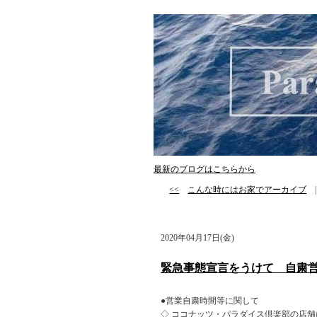
最新のブログはこちらから
<<
こんな時にはお家でアーカイブ
2020年04月17日(金)
緊急事態宣言をうけて 自粛
●営業自粛時間等に関して
◇ ココナッツ・パラダイス倶楽部の店