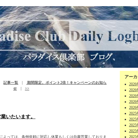
アーカ
|
記事一覧
|
期間限定。ポイント2倍！キャンペーンのお知ら
202
せ
|
>>
202
202
202
202
202
営業いたいます。
202
202
202
舗によっては、条例依頼に対応し休業もしくは自粛営業しておりま
202