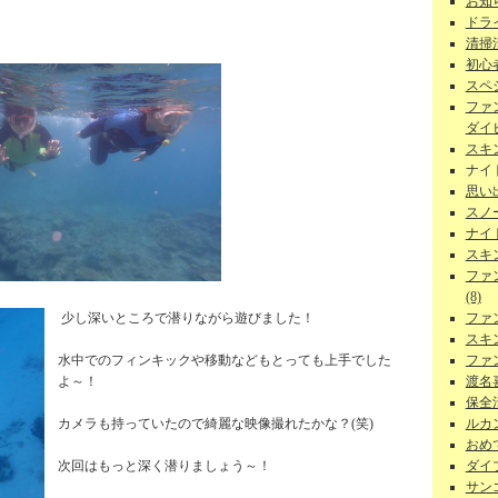
お知ら
ドラ
清掃
初心者
スペ
ファ
ダイビ
スキ
ナイ
思い
スノー
ナイ
スキ
ファ
(8)
ファ
少し深いところで潜りながら遊びました！
スキ
ファ
水中でのフィンキックや移動などもとっても上手でした
渡名
よ～！
保全活
ルカン
カメラも持っていたので綺麗な映像撮れたかな？(笑)
おめで
ダイ
次回はもっと深く潜りましょう～！
サンゴ