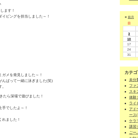
＾
いします！
ダイビングを担当しました～！
«
前月
日
3
10
17
24
31
カテゴ
ミガメを発見しました～！
未分類
んばって一緒に泳ぎました(笑)
ファン
す。
スキン
きたら深場で遊びました！
体験ダ
ライセ
上手でしたよ～！
アド
ース(1
くれました！
ケラマ
講習
ごーぷ