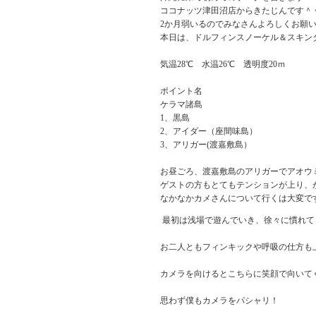
ココナッツ津田沼店からきたじんです＾
2か月弱いるのでみなさんよろしくお願
本日は、ドルフィンスノーケル＆スキン
気温28℃ 水温26℃ 透明度20ｍ
ポイント名
ケラマ諸島
1、黒島
2、アイダー（座間味島）
3、アリガー(渡嘉敷島）
お昼ごろ、渡嘉敷島のアリガーでアオウ
ゲストの方もとてもテンションが上り、が
なかなかカメさんについて行くは大変で
最初は浅場で遊んでいき、徐々に慣れて
お二人ともフィンキックや呼吸の仕方も
カメラを向けるとこちらに笑顔で向いて
思わず僕もカメラをパシャリ！