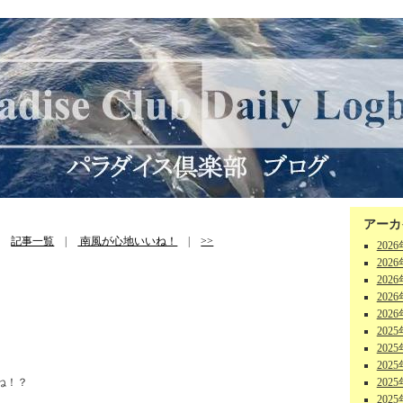
アーカ
|
記事一覧
|
南風が心地いいね！
|
>>
202
202
202
202
202
202
202
202
ね！？
202
202