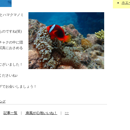
ホエー
とハマクマノミ
のですね(笑)
チャクの中に隠
写真におさめる
ございました！
くださいね♪
グでお会いしましょう！
ング
|
記事一覧
|
南風が心地いいね！
|
>>