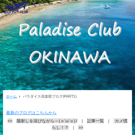
ホーム
パラダイス倶楽部ブログ(PART1)
最新のブログはこちらから
<<
陽射しを浴びながら～(ｏ'ω'ｏ)ﾉ
|
記事一覧
|
カメ慣
らし！？
|
>>