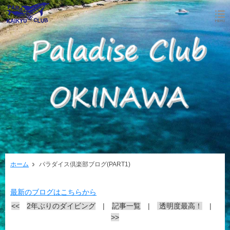
ホーム
パラダイス倶楽部ブログ(PART1)
最新のブログはこちらから
<<
2年ぶりのダイビング
|
記事一覧
|
透明度最高！
|
>>