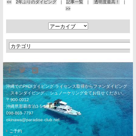
<<
2年ぶりのダイビング
|
記事一覧
|
透明度最高！
|
>>
沖縄でのPADIダイビング ライセンス取得からファンダイビング
、スキンダイビング 、シュノーケリング全てお任せください。
〒900-0012
沖縄県那覇市泊3-5-10-1F
098-869-7797
okinawa@paradise-club.net
ご予約