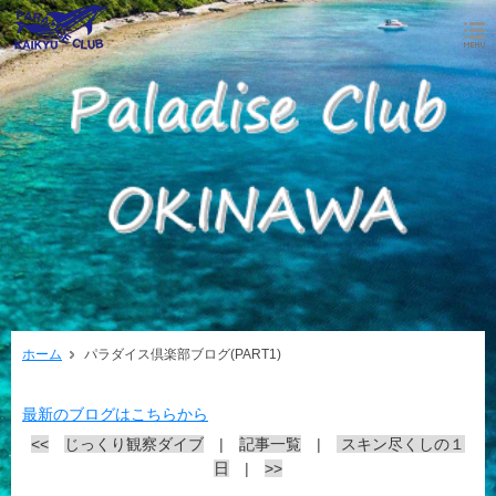
ホーム
パラダイス倶楽部ブログ(PART1)
最新のブログはこちらから
<<
じっくり観察ダイブ
|
記事一覧
|
スキン尽くしの１
日
|
>>