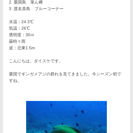
粟国島 筆ん﨑
渡名喜島 ブルーコーナー
水温：24.3℃
気温：26℃
透明度：30ｍ
曇時々雨
波：北東1.5m
こんにちは。ダイスケです。
粟国でギンガメアジの群れを見てきました。今シーズン初で
すね。