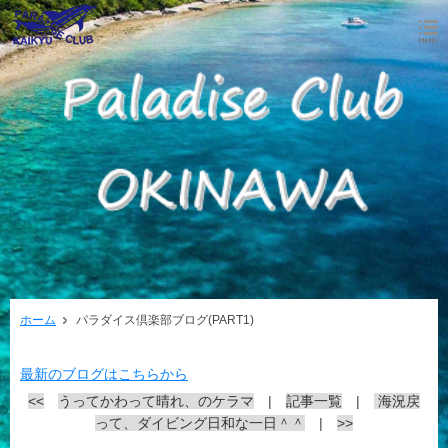
ホーム
パラダイス倶楽部ブログ(PART1)
最新のブログはこちらから
<<
うってかわって晴れ、のケラマ
|
記事一覧
|
海況戻
って、ダイビング日和な一日＾＾
|
>>