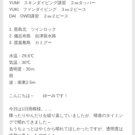
YUMI スキンダイビング講習 ２㎜タッパー
YUKI ファンダイビング ３㎜２ピース
DAI OWD講習 ２㎜２ピース
黒島北 ツインロック
儀志布島 自津留水路
渡嘉敷島 カミグー
水温：29.6℃
気温：30℃
透明度：30ｍ
雨
波：南東2.5m
こんにちは～ ゆーみです！
今日は1日雨模様。。。
降ったりやんだりを繰り返していましたが、帰港のタイミン
グで晴れてきました～
もうちょっとはやくから晴れてほしかったですが、透明度は