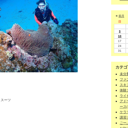
«
前月
日
3
10
17
24
31
カテゴ
未分類
ファン
スキン
体験ダ
ライセ
イスーツ
アド
ース(1
ケラマ
講習
ごーぷ