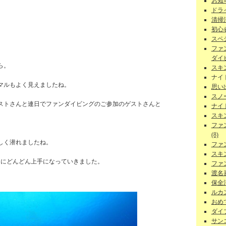
お知ら
ドラ
清掃
初心者
スペ
ファ
ダイビ
ら。
スキ
ナイ
マルもよく見えましたね。
思い
スノー
ストさんと連日でファンダイビングのご参加のゲストさんと
ナイ
スキ
ファ
(8)
しく潜れましたね。
ファ
スキ
とにどんどん上手になっていきました。
ファ
渡名
保全活
ルカン
おめで
ダイ
サンゴ