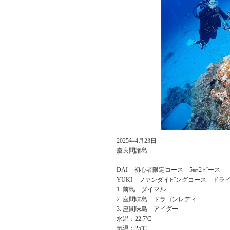
2025年4月23日
慶良間諸島
DAI 初心者限定コース 5㎜2ピース
YUKI ファンダイビングコース ドラ
前島 ダイマル
座間味島 ドラゴンレディ
座間味島 アイダー
水温：22.7℃
気温：25℃