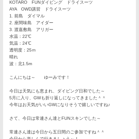
KOTARO FUNダイビング ドライスーツ
AYA OWD講習 ドライスーツ
前島 ダイマル
座間味島 アイダー
渡嘉敷島 アリガー
水温：22℃
気温：24℃
透明度：25ｍ
晴れ
波：北1.5m
こんにちは～ ゆーみです！
今日は天気にも恵まれ、ダイビング日和でした～
5月に入り、GWも折り返しになってきました＾＾
今年はお天気がいいGWになりそうで嬉しいですね♪
さて、今日は常連さん達とFUNスキンでした～
常連さん達は今日から五日間のご参加ですね＾＾
今日から楽しんで行きましょう～！