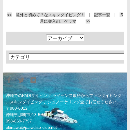
<<
意外と初めて？なスキンダイビング！
|
記事一覧
|
5
月に突入の、ケラマ
|
>>
沖縄でのPADIダイビング ライセンス取得からファンダイビング
、スキンダイビング 、シュノーケリング全てお任せください。
〒900-0012
沖縄県那覇市泊3-5-10-1F
098-869-7797
okinawa@paradise-club.net