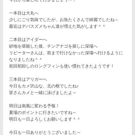
一本目は大丸へ
少しにごり気味でしたが、お魚たくさんで綺麗でしたね～
最近はデバスズメちゃん達が増えた気がします＾＾
二本目はアイダーへ
砂地を堪能した後、チンアナゴを探しに深場へ
リピーターさんは、前まで行けなかった深場へ行けるように
なりましたね＾＾
前回初卸しのロングフィンも使い慣れてきたようです！
三本目はアリガーへ
今日もカメ沢山な、北の根でしたね♪
皆さんカメと一緒に泳げましたよ～
明日は南風に変わる予報！
夏場のポイントに行きたいですね～
明日も一日よろしくお願いします＾＾
今日も一日ありがとうございました～