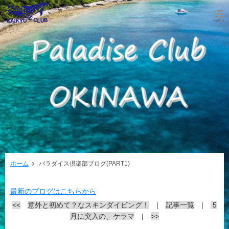
ホーム
パラダイス倶楽部ブログ(PART1)
最新のブログはこちらから
<<
意外と初めて？なスキンダイビング！
|
記事一覧
|
5
月に突入の、ケラマ
|
>>