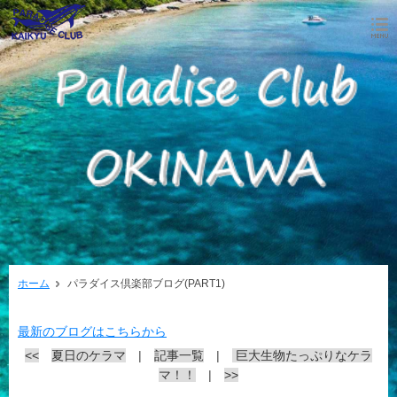
ホーム
パラダイス倶楽部ブログ(PART1)
最新のブログはこちらから
<<
夏日のケラマ
|
記事一覧
|
巨大生物たっぷりなケラ
マ！！
|
>>