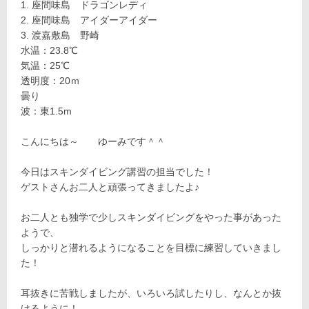
座間味島 ドラゴンレディ
座間味島 アイダーアイダー
渡嘉敷島 野崎
水温：23.8℃
気温：25℃
透明度：20ｍ
曇り
波：東1.5m
こんにちは～ ゆーみです＾＾
今日はスキンダイビング講習の担当でした！
ゲストさんお二人と頑張ってきましたよ♪
お二人とも独学で少しスキンダイビングをやった事があった
ようで、
しっかりと潜れるようになることを目標に練習していきまし
た！
耳抜きに苦戦しましたが、いろいろ試したりし、なんとか抜
けるように！