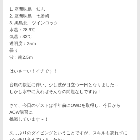
座間味島 知志
座間味島 七番崎
黒島北 ツインロック
水温：28.9℃
気温：33℃
透明度：25ｍ
曇り
波：南2.5ｍ
はいさーい！イチです！
台風の接近に伴い、少し波が目立つ一日となりました～
しかし水中に入ればそんなの問題なしですね！
さて、今日のゲストは半年前にOWDを取得し、今日から
AOW講習に
挑戦しています～！
久しぶりのダイビングということですが、スキルも忘れずに
バッチリ覚えていましたね～