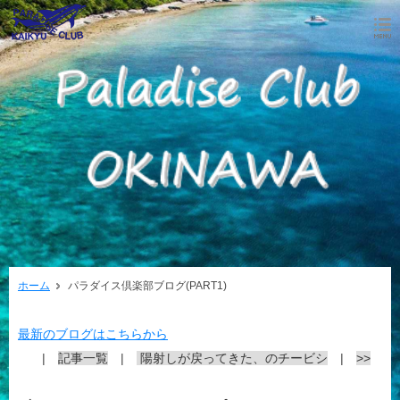
ホーム
パラダイス倶楽部ブログ(PART1)
最新のブログはこちらから
|
記事一覧
|
陽射しが戻ってきた、のチービシ
|
>>