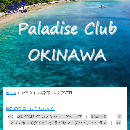
ホーム
パラダイス倶楽部ブログ(PART1)
最新のブログはこちらから
<<
泳いで泳いでカメゲット、のケラマ
|
記事一覧
|
ガ
ンガン泳いでダイビングライセンスゲット、のケラマ
|
>>