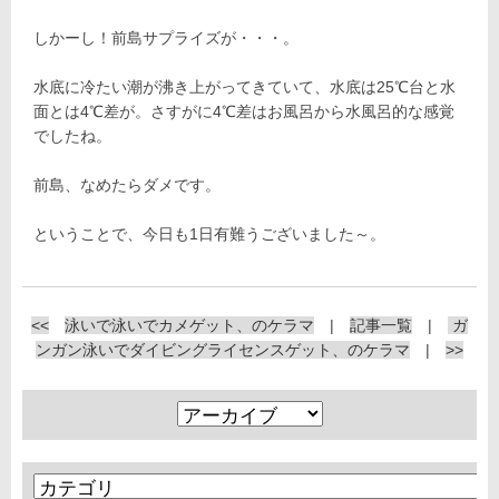
しかーし！前島サプライズが・・・。
水底に冷たい潮が沸き上がってきていて、水底は25℃台と水
面とは4℃差が。さすがに4℃差はお風呂から水風呂的な感覚
でしたね。
前島、なめたらダメです。
ということで、今日も1日有難うございました～。
<<
泳いで泳いでカメゲット、のケラマ
|
記事一覧
|
ガ
ンガン泳いでダイビングライセンスゲット、のケラマ
|
>>