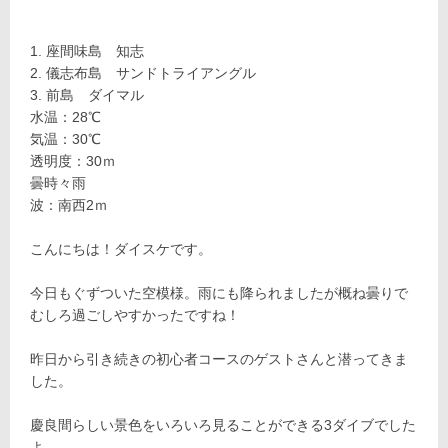
座間味島 知志
儀志布島 サンドトライアングル
前島 ダイマル
水温：28℃
気温：30℃
透明度：30ｍ
曇時々雨
波：南西2ｍ
こんにちは！ダイスケです。
今日もぐずついた空模様。雨にも降られましたが概ね曇りで
むしろ過ごしやすかったですね！
昨日から引き続きの初心者コースのゲストさんと潜ってきま
した。
慶良間らしい景色をいろいろ見ることができる3ダイブでした
よ。