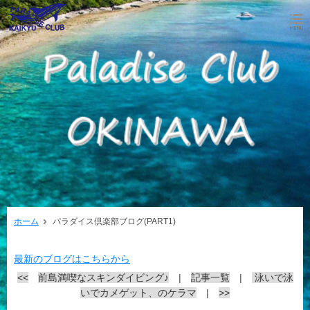
ホーム
パラダイス倶楽部ブログ(PART1)
最新のブログはこちらから
<<
前島満喫なスキンダイビング♪
|
記事一覧
|
泳いで泳
いでカメゲット、のケラマ
|
>>