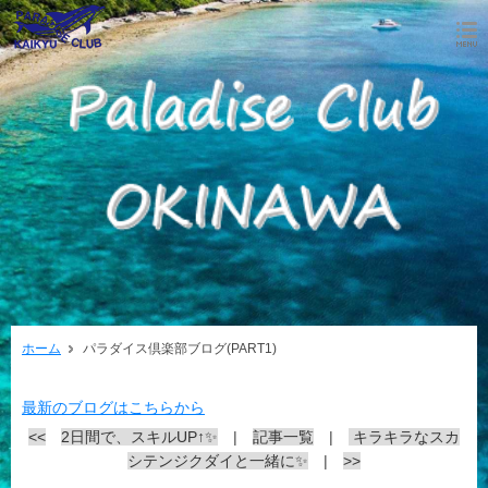
ホーム
パラダイス倶楽部ブログ(PART1)
最新のブログはこちらから
<<
2日間で、スキルUP↑✨
|
記事一覧
|
キラキラなスカ
シテンジクダイと一緒に✨
|
>>