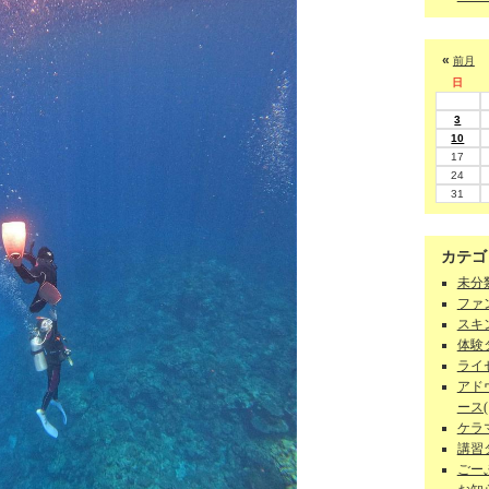
«
前月
日
3
10
17
24
31
カテゴ
未分類
ファン
スキン
体験ダ
ライセ
アド
ース(1
ケラマ
講習
ごーぷ