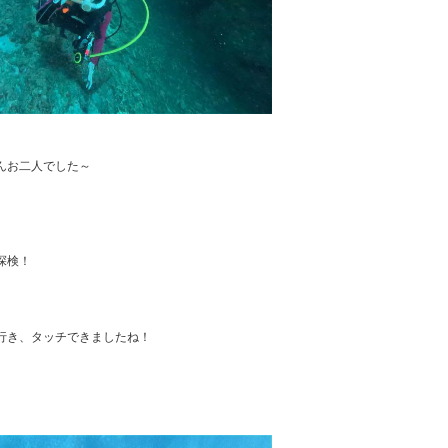
んお二人でした～
探検！
行き、タッチできましたね！
、