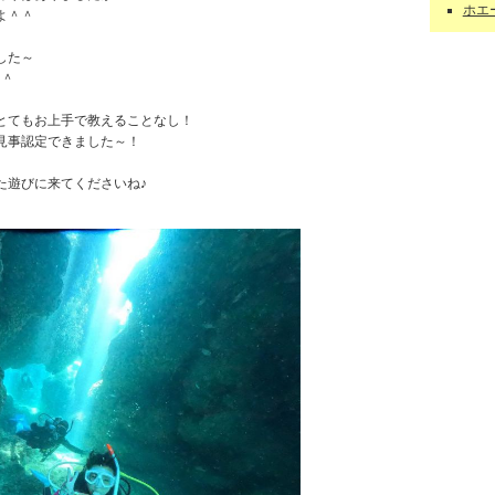
ホエー
よ＾＾
した～
＾＾
とてもお上手で教えることなし！
見事認定できました～！
た遊びに来てくださいね♪