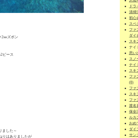
お知ら
ドラ
清掃
初心者
スペ
ファ
ダイビ
+2㎜ズボン
スキ
ナイ
思い
㎜2ピース
スノー
ナイ
スキ
ファ
(8)
ファ
スキ
ファ
渡名
保全活
ルカン
おめで
ダイ
りました～
サンゴ
ねりはありましたが