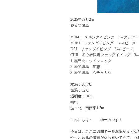
2025年08月2日
慶良間諸島
YUMI スキンダイビング 2㎜タッパー
YUKI ファンダイビング 5㎜1ピース
DAI ファンダイビング 3㎜1ピース
CHII 初心者限定ファンダイビング 3
黒島北 ツインロック
座間味島 知志
座間味島 ウチャカシ
水温：28.1℃
気温：32℃
透明度：30ｍ
晴れ
波：北→南南東1.5m
こんにちは～ ゆーみです！
今日は、ここ二週間で一番海況が良くな
やっと台風の影響が落ち着いてきて、う