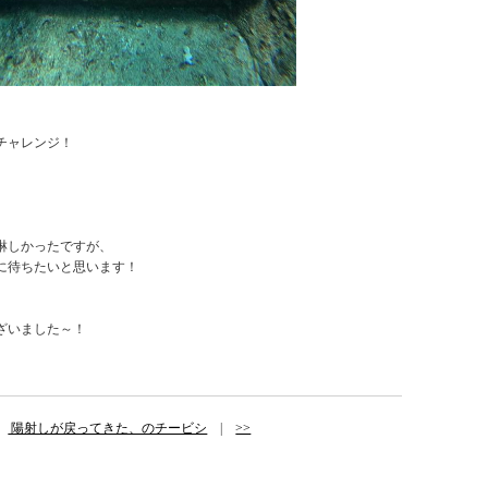
チャレンジ！
淋しかったですが、
に待ちたいと思います！
ざいました～！
|
陽射しが戻ってきた、のチービシ
|
>>