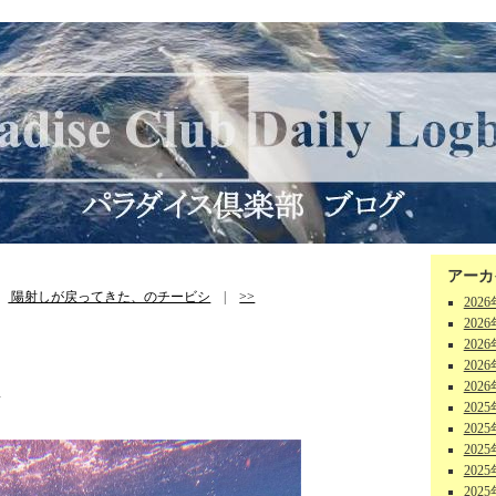
アーカ
|
陽射しが戻ってきた、のチービシ
|
>>
202
202
202
202
202
202
202
202
202
202