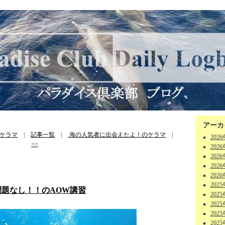
アーカ
ケラマ
|
記事一覧
|
海の人気者に出会えたよ！のケラマ
|
202
>>
202
202
202
202
202
題なし！！のAOW講習
202
202
202
202