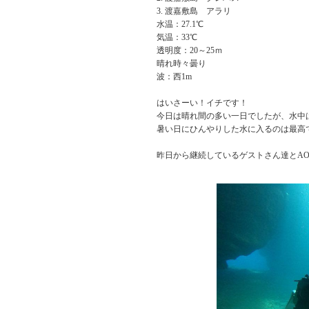
渡嘉敷島 アラリ
水温：27.1℃
気温：33℃
透明度：20～25ｍ
晴れ時々曇り
波：西1m
はいさーい！イチです！
今日は晴れ間の多い一日でしたが、水中
暑い日にひんやりした水に入るのは最高
昨日から継続しているゲストさん達とAO