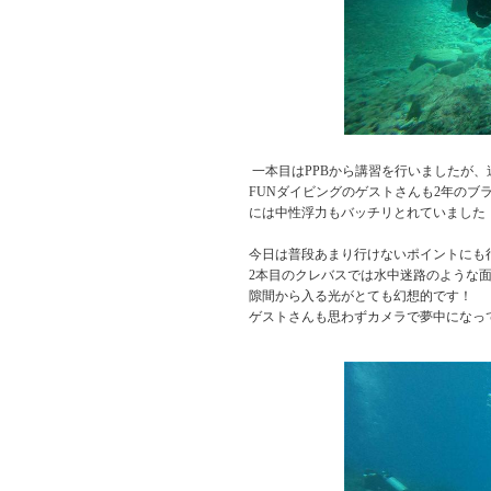
一本目はPPBから講習を行いましたが
FUNダイビングのゲストさんも2年の
には中性浮力もバッチリとれていました
今日は普段あまり行けないポイントにも
2本目のクレバスでは水中迷路のような
隙間から入る光がとても幻想的です！
ゲストさんも思わずカメラで夢中になっ