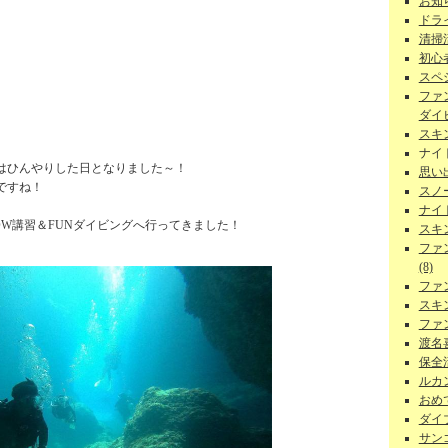
お知ら
ドラ
清掃
初心者
スペ
ファ
ダイビ
スキ
ナイ
はひんやりした日となりました～！
思い
ですね！
スノー
ナイ
W講習＆FUNダイビングへ行ってきました！
スキ
ファ
(8)
ファ
スキ
ファ
渡名
保全活
ルカン
おめで
ダイ
サンゴ