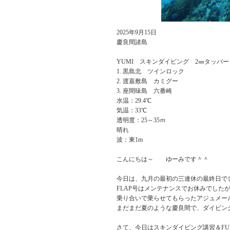
2025年9月15日
慶良間諸島
YUMI スキンダイビング 2㎜タッパー
黒島北 ツインロック
渡嘉敷島 カミグー
座間味島 六番崎
水温：29.4℃
気温：33℃
透明度：25～35ｍ
晴れ
波：東1m
こんにちは～ ゆーみです＾＾
今日は、九月の最初の三連休の最終日で
FLAP号はメンテナンスでお休みでした
乗り合いで乗らせてもらったアジュメー
まだまだ夏のような慶良間で、ダイビン
さて、今日はスキンダイビング講習＆F