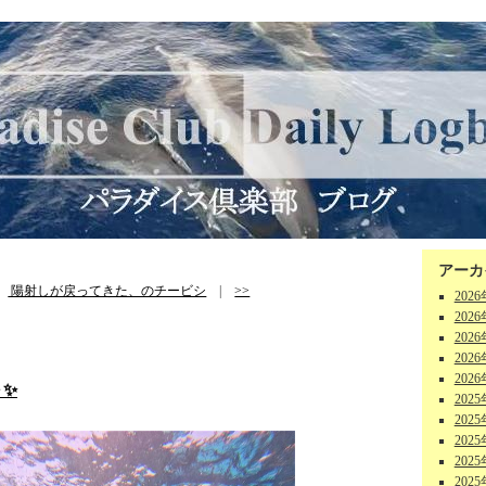
アーカ
|
陽射しが戻ってきた、のチービシ
|
>>
202
202
202
202
202
～✨
202
202
202
202
202