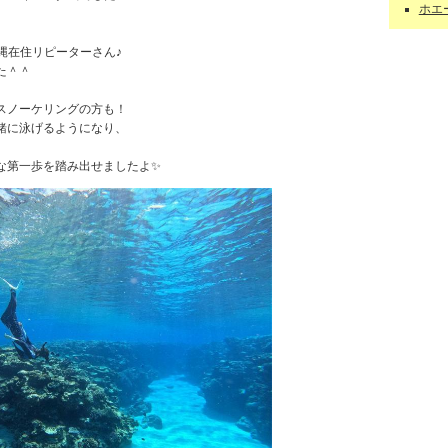
ホエー
縄在住リピーターさん♪
た＾＾
スノーケリングの方も！
緒に泳げるようになり、
な第一歩を踏み出せましたよ✨