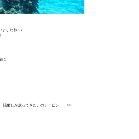
いましたね～♪
！
、
緒に
|
陽射しが戻ってきた、のチービシ
|
>>