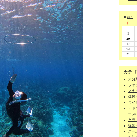
«
前月
日
3
10
17
24
31
カテゴ
未分類
ファン
スキン
体験ダ
ライセ
アド
ース(1
ケラマ
講習
ごーぷ