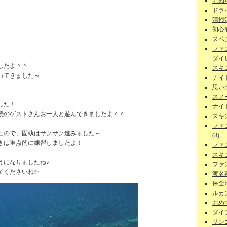
お知ら
ドラ
清掃
初心者
スペ
ファ
ダイビ
したよ＾＾
スキ
ってきました～
ナイ
思い
スノー
した！
ナイ
続のゲストさんお一人と遊んできましたよ＾＾
スキ
ファ
たので、固執はサクサク進みました～
(8)
きは重点的に練習しましたよ！
ファ
スキ
うになりましたね♪
ファ
てくださいね✨
渡名
保全活
ルカン
おめで
ダイ
サンゴ