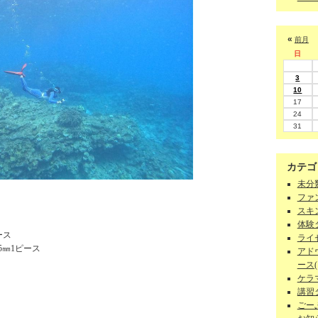
«
前月
日
3
10
17
24
31
カテゴ
未分類
ファン
スキン
体験ダ
ース
ライセ
5㎜1ピース
アド
ース(1
ケラマ
講習
ごーぷ