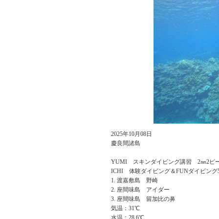
2025年10月08日
慶良間諸島
YUMI スキンダイビング講習 2㎜2ピ
ICHI 体験ダイビング＆FUNダイビング
渡嘉敷島 野崎
座間味島 アイダー
座間味島 留加比の鼻
気温：31℃
水温：28.6℃