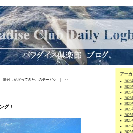
アーカ
|
陽射しが戻ってきた、のチービシ
|
>>
202
202
202
202
202
ビング！
202
202
202
202
202