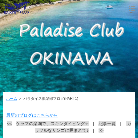
ホーム
パラダイス倶楽部ブログ(PART1)
最新のブログはこちらから
<<
ケラマの楽園で、スキンダイビング✨
|
記事一覧
|
カ
ラフルなサンゴに囲まれて♪
|
>>