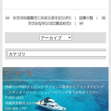
<<
ケラマの楽園で、スキンダイビング✨
|
記事一覧
|
カ
ラフルなサンゴに囲まれて♪
|
>>
沖縄でのPADIダイビング ライセンス取得からファンダイビング
、スキンダイビング 、シュノーケリング全てお任せください。
〒900-0012
沖縄県那覇市泊3-5-10-1F
098-869-7797