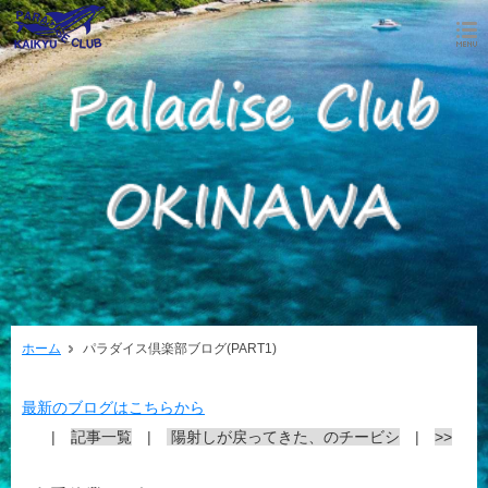
ホーム
パラダイス倶楽部ブログ(PART1)
最新のブログはこちらから
|
記事一覧
|
陽射しが戻ってきた、のチービシ
|
>>