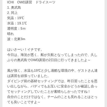
ICHI OWD講習 ドライスーツ
奥武島
同上
気温：19℃
水温：19.1℃
透明度：5ｍ
晴れ
波：北東3m
はいさーい！イチです。
今日は、海況が悪く、船が欠航となってしまったので、久し
ぶりの奥武島でOWD講習の2日目に行ってきましたよ～
風が強く、水温も19℃と少し過酷な環境の中、ゲストさん達
は講習を頑張っていました。
ダイビング前の器材セッティングでは、昨日習ったことを思
い出しながら、バディでもお互いに安全かどうか確認し合っ
てセッティングしていたことが素晴らしかったですね！
自分のことだけではなく、チームのことも見れることはとっ
ても良いことですよ～