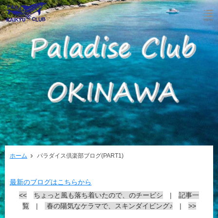
ホーム
パラダイス倶楽部ブログ(PART1)
最新のブログはこちらから
<<
ちょっと風も落ち着いたので、のチービシ
|
記事一
覧
|
春の陽気なケラマで、スキンダイビング♪
|
>>