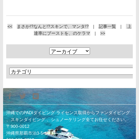
<<
まさか!?なんと!?スキンで、マンタ!?
|
記事一覧
|
上
達率にブーストを、のケラマ
|
>>
沖縄でのPADIダイビング ライセンス取得からファンダイビング
、スキンダイビング 、シュノーケリング全てお任せください。
〒900-0012
沖縄県那覇市泊3-5-10-1F