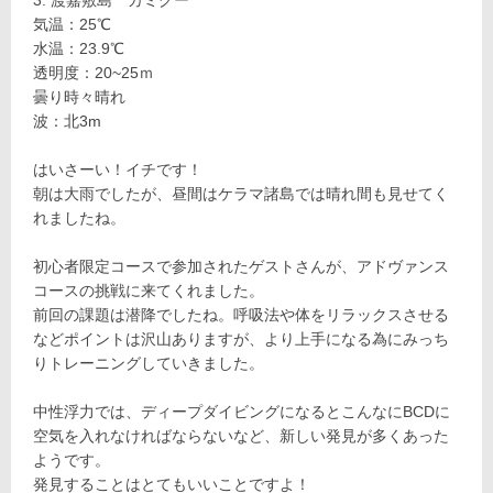
気温：25℃
水温：23.9℃
透明度：20~25ｍ
曇り時々晴れ
波：北3m
はいさーい！イチです！
朝は大雨でしたが、昼間はケラマ諸島では晴れ間も見せてく
れましたね。
初心者限定コースで参加されたゲストさんが、アドヴァンス
コースの挑戦に来てくれました。
前回の課題は潜降でしたね。呼吸法や体をリラックスさせる
などポイントは沢山ありますが、より上手になる為にみっち
りトレーニングしていきました。
中性浮力では、ディープダイビングになるとこんなにBCDに
空気を入れなければならないなど、新しい発見が多くあった
ようです。
発見することはとてもいいことですよ！