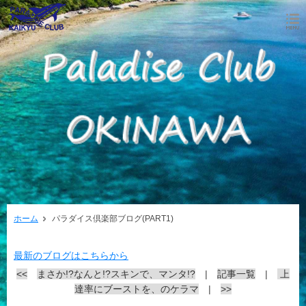
ホーム
パラダイス倶楽部ブログ(PART1)
最新のブログはこちらから
<<
まさか!?なんと!?スキンで、マンタ!?
|
記事一覧
|
上
達率にブーストを、のケラマ
|
>>