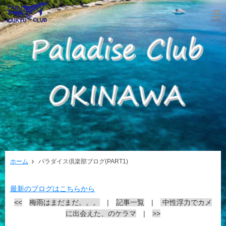
ホーム
パラダイス倶楽部ブログ(PART1)
最新のブログはこちらから
<<
梅雨はまだまだ。。。
|
記事一覧
|
中性浮力でカメ
に出会えた、のケラマ
|
>>