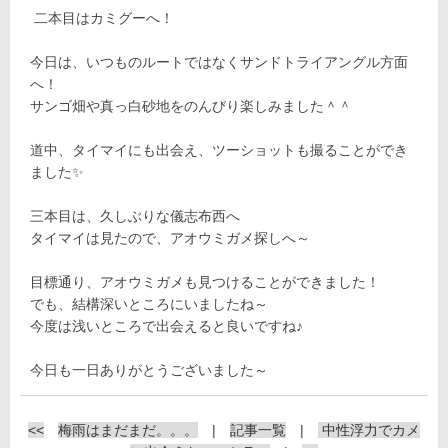
二本目はカミグーへ！
今日は、いつものルートではなくサンドトライアングル方面
へ！
サンゴ畑や真っ白砂地をのんびり楽しみました＾＾
道中、タイマイにも出会え、ツーショットも撮ることができ
ました✨
三本目は、久しぶりな儀志布西へ
タイマイは見たので、アオウミガメ探しへ～
目標通り、アオウミガメも見つけることができました！
でも、結構深いところにいましたね～
今度は浅いところで出会えると良いですね♪
今日も一日ありがとうございました～
<<
梅雨はまだまだ。。。
|
記事一覧
|
中性浮力でカメ