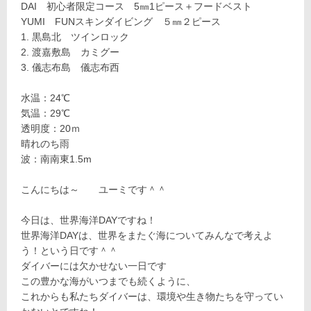
DAI 初心者限定コース 5㎜1ピース＋フードベスト
YUMI FUNスキンダイビング ５㎜２ピース
黒島北 ツインロック
渡嘉敷島 カミグー
儀志布島 儀志布西
水温：24℃
気温：29℃
透明度：20ｍ
晴れのち雨
波：南南東1.5m
こんにちは～ ユーミです＾＾
今日は、世界海洋DAYですね！
世界海洋DAYは、世界をまたぐ海についてみんなで考えよ
う！という日です＾＾
ダイバーには欠かせない一日です
この豊かな海がいつまでも続くように、
これからも私たちダイバーは、環境や生き物たちを守ってい