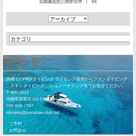
に出会えた、のケラマ
|
>>
沖縄でのPADIダイビング ライセンス取得からファンダイビング
、スキンダイビング 、シュノーケリング全てお任せください。
〒900-0012
沖縄県那覇市泊3-5-10-1F
098-869-7797
okinawa@paradise-club.net
ご予約
お問合せ