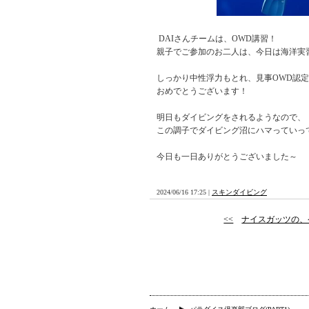
DAIさんチームは、OWD講習！
親子でご参加のお二人は、今日は海洋実
しっかり中性浮力もとれ、見事OWD認
おめでとうございます！
明日もダイビングをされるようなので、
この調子でダイビング沼にハマっていっ
今日も一日ありがとうございました～
2024/06/16 17:25 |
スキンダイビング
<<
ナイスガッツの、