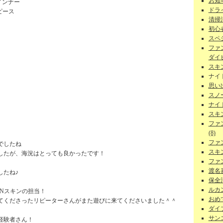
お知ら
インナー
ドラ
ピース
清掃
初心者
スペ
ファ
ダイビ
スキ
ナイ
思い
スノー
ナイ
スキ
ファ
(8)
ファ
でしたね
スキ
したが、海況はとっても良かったです！
ファ
渡名
したね♪
保全活
ルカン
Nスキンの担当！
おめで
てくださったリピーターさんがまた遊びに来てくださいました＾＾
ダイ
サンゴ
経験者さん！