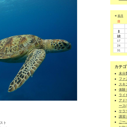
«
前月
日
3
10
17
24
31
カテゴ
未分類
ファン
スキン
体験ダ
ライセ
アド
ース(1
ケラマ
講習
ごーぷ
ベスト