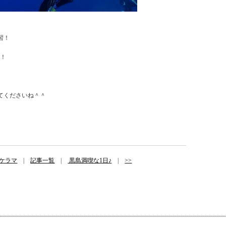
習！
定！
てくださいね＾＾
ケラマ
|
記事一覧
|
黒島満喫な1日♪
|
>>