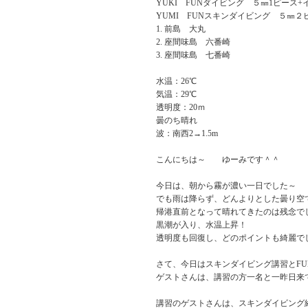
YUKI FUNダイビング ５㎜1ピース+
YUMI FUNスキンダイビング ５㎜２
前島 大丸
座間味島 六番崎
座間味島 七番崎
水温：26℃
気温：29℃
透明度：20ｍ
曇のち晴れ
波：南西2→1.5m
こんにちは～ ゆーみです＾＾
今日は、朝から霧が濃い一日でした～
でも雨は降らず、どんよりとした曇り空
帰港直前となって晴れてきたのは残念で
黒潮が入り、水温上昇！
透明度も回復し、どのポイントも綺麗で
さて、今日はスキンダイビング講習とFU
ゲストさんは、講習の方一名と一昨日来
講習のゲストさんは、スキンダイビング