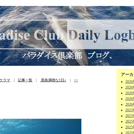
アーカ
ケラマ
|
記事一覧
|
黒島満喫な1日♪
|
>>
202
202
202
202
202
202
202
202
202
202