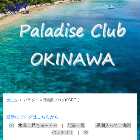
ホーム
パラダイス倶楽部ブログ(PART1)
最新のブログはこちらから
<<
水温上昇ちゅ～～～
|
記事一覧
|
黒潮入って、海況
バッチリ！
|
>>