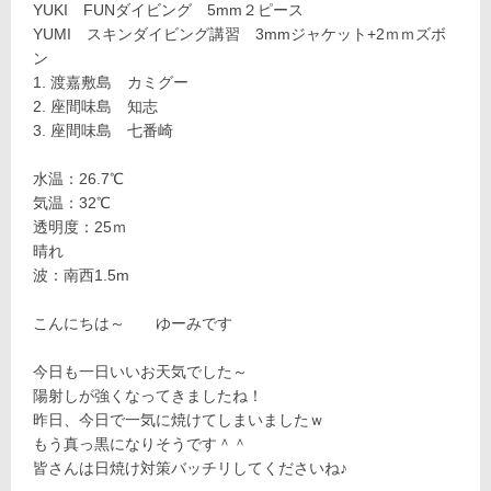
YUKI FUNダイビング 5mm２ピース
YUMI スキンダイビング講習 3mmジャケット+2ｍｍズボ
ン
渡嘉敷島 カミグー
座間味島 知志
座間味島 七番崎
水温：26.7℃
気温：32℃
透明度：25ｍ
晴れ
波：南西1.5m
こんにちは～ ゆーみです
今日も一日いいお天気でした～
陽射しが強くなってきましたね！
昨日、今日で一気に焼けてしまいましたｗ
もう真っ黒になりそうです＾＾
皆さんは日焼け対策バッチリしてくださいね♪