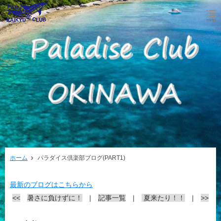
ホーム
パラダイス倶楽部ブログ(PART1)
最新のブログはこちらから
<<
暑さに負けずに！
|
記事一覧
|
夏来たり！！
|
>>