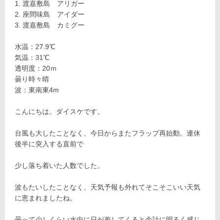
渡嘉敷島 アリガー
座間味島 アイダー
渡嘉敷島 カミグー
水温：27.9℃
気温：31℃
透明度：20ｍ
曇り時々晴
波：東南東4m
こんにちは。ダイスケです。
台風も大したことなく、今日からまたフラップ再始動。連休
後半に突入する直前で
少し落ち着いた人数でした。
波もたいしたことなく、天気予報も外れてそこそこいい天気
に恵まれましたね。
曇って少しくらい水中に日が差してくると余計に明るく感じ