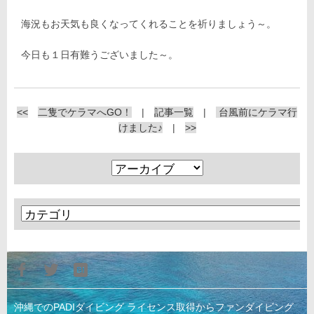
海況もお天気も良くなってくれることを祈りましょう～。
今日も１日有難うございました～。
<<
二隻でケラマへGO！
|
記事一覧
|
台風前にケラマ行
けました♪
|
>>
沖縄でのPADIダイビング ライセンス取得からファンダイビング