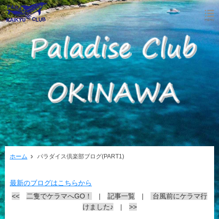
ホーム
パラダイス倶楽部ブログ(PART1)
最新のブログはこちらから
<<
二隻でケラマへGO！
|
記事一覧
|
台風前にケラマ行
けました♪
|
>>