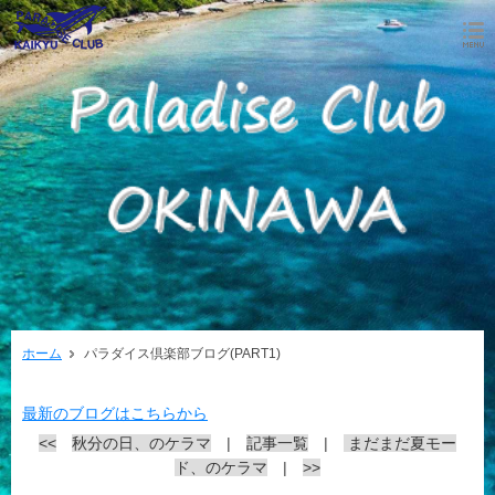
ホーム
パラダイス倶楽部ブログ(PART1)
最新のブログはこちらから
<<
秋分の日、のケラマ
|
記事一覧
|
まだまだ夏モー
ド、のケラマ
|
>>