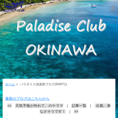
ホーム
パラダイス倶楽部ブログ(PART1)
最新のブログはこちらから
<<
天気予報が外れて、のケラマ
|
記事一覧
|
台風、来
なさそうです！
|
>>