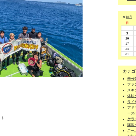
«
前月
日
3
10
17
24
31
カテゴ
未分類
ファン
スキン
体験ダ
ライセ
アド
ース(1
スト
ケラマ
講習
ごーぷ