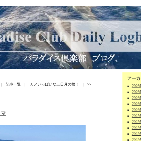
アーカ
|
記事一覧
|
カメいっぱいな三日月の根！
|
>>
202
202
202
202
202
ラマ
202
202
202
202
202