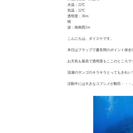
水温：22℃
気温：22℃
透明度：30ｍ
晴
波：南南西2ｍ
こんにちは。ダイスケです。
本日はフラップで慶良間のポイント保全
お天気も最高で透明度もここのところで
浅瀬のサンゴのキラキラとってもきれい
活動中には大きなコブシメが数匹・・・