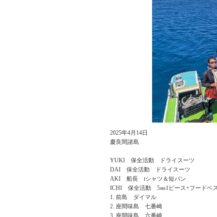
2025年4月14日
慶良間諸島
YUKI 保全活動 ドライスーツ
DAI 保全活動 ドライスーツ
AKI 船長 tシャツ＆短パン
ICHI 保全活動 5㎜1ピース+フードベ
前島 ダイマル
座間味島 七番崎
座間味島 六番崎