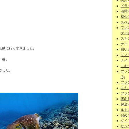
お知ら
ドラ
清掃
初心者
スペ
ファ
ダイビ
スキ
ナイ
活動に行ってきました。
思い
スノー
一番。
ナイ
スキ
でした。
ファ
(8)
。
ファ
スキ
ファ
渡名
保全活
ルカン
おめで
ダイ
サンゴ