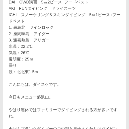
DAI OWD講習 5㎜2ピース+フードベスト
AKI FUNダイビング ドライスーツ
ICHI スノーケリング＆スキンダイビング 5㎜1ピース+フー
ドベスト
黒島北 ツインロック
座間味島 アイダー
渡嘉敷島 アリガー
水温：22.2℃
気温：26℃
透明度：25ｍ
曇り
波：北北東1.5m
こんにちは。ダイスケです。
今日もメニュー盛沢山。
やはり連休ではファミリーでダイビングされる方が多いです
ね。
今回もブランクダイバーのご両親と息子さんたちはダイビン