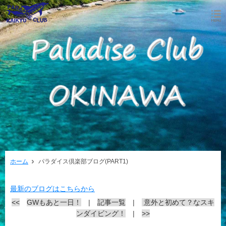
ホーム
パラダイス倶楽部ブログ(PART1)
最新のブログはこちらから
<<
GWもあと一日！
|
記事一覧
|
意外と初めて？なスキ
ンダイビング！
|
>>