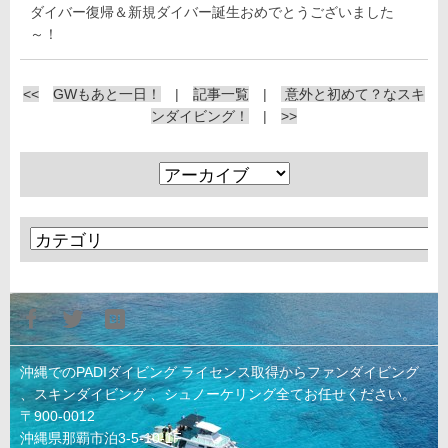
ダイバー復帰＆新規ダイバー誕生おめでとうございました
～！
<<
GWもあと一日！
|
記事一覧
|
意外と初めて？なスキ
ンダイビング！
|
>>
沖縄でのPADIダイビング ライセンス取得からファンダイビング
、スキンダイビング 、シュノーケリング全てお任せください。
〒900-0012
沖縄県那覇市泊3-5-10-1F