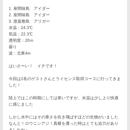
座間味島 アイダー
座間味島 アイダー
渡嘉敷島 アリガー
水温：24.3℃
気温：22.3℃
透明度：20ｍ
曇り
波：北東4m
はいさーい！ イチです！
今回は2名のゲストさんとライセンス取得コースに行ってきま
した！
陸上ではこの時期にしては寒いですが、水温は少し上り快適
に感じました
しかし水中にはその寒さを吹き飛ばすほどの生物がいました
なんと！ロウニンアジ！真横を通った時はとても迫力があり
ましたね～