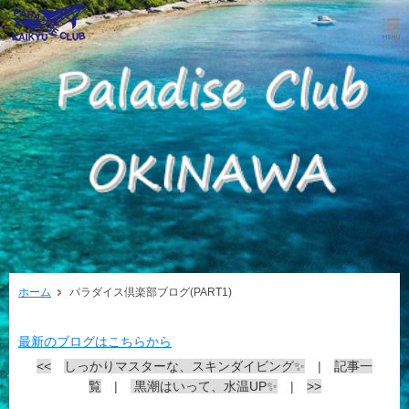
ホーム
パラダイス倶楽部ブログ(PART1)
最新のブログはこちらから
<<
しっかりマスターな、スキンダイビング✨
|
記事一
覧
|
黒潮はいって、水温UP✨
|
>>