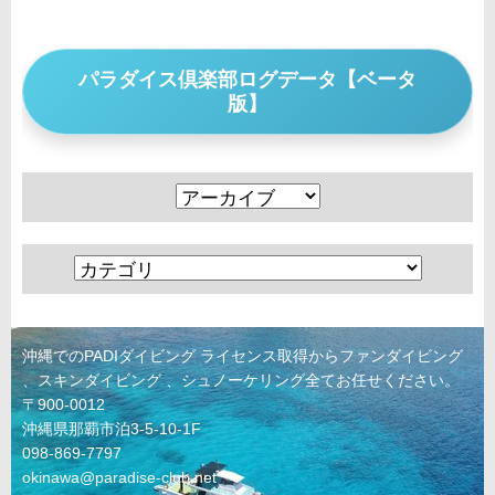
パラダイス倶楽部ログデータ【ベータ
版】
沖縄でのPADIダイビング ライセンス取得からファンダイビング
、スキンダイビング 、シュノーケリング全てお任せください。
〒900-0012
沖縄県那覇市泊3-5-10-1F
098-869-7797
okinawa@paradise-club.net