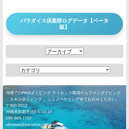
パラダイス倶楽部ログデータ【ベータ
版】
沖縄でのPADIダイビング ライセンス取得からファンダイビング
、スキンダイビング 、シュノーケリング全てお任せください。
〒900-0012
沖縄県那覇市泊3-5-10-1F
098-869-7797
okinawa@paradise-club.net