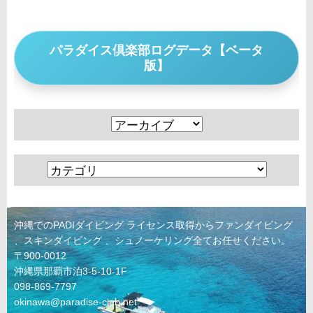
パラダイス倶楽部ログデータ【ベータ
版】
沖縄でのPADIダイビング ライセンス取得からファンダイビング
、スキンダイビング 、シュノーケリング全てお任せください。
〒900-0012
沖縄県那覇市泊3-5-10-1F
098-869-7797
okinawa@paradise-club.net