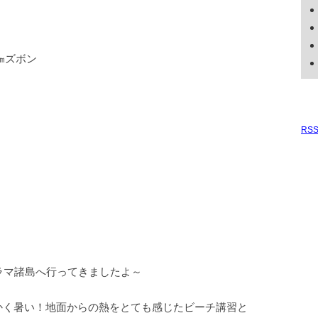
㎜ズボン
ス
RS
ラマ諸島へ行ってきましたよ～
かく暑い！地面からの熱をとても感じたビーチ講習と