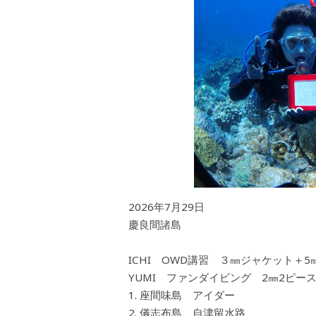
2026年7月29日
慶良間諸島
ICHI OWD講習 ３㎜ジャケット＋5
YUMI ファンダイビング 2㎜2ピー
座間味島 アイダー
儀志布島 自津留水路