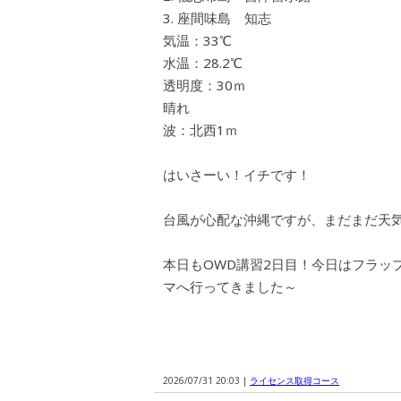
座間味島 知志
気温：33℃
水温：28.2℃
透明度：30ｍ
晴れ
波：北西1ｍ
はいさーい！イチです！
台風が心配な沖縄ですが、まだまだ天
本日もOWD講習2日目！今日はフラッ
マへ行ってきました～
2026/07/31 20:03 |
ライセンス取得コース