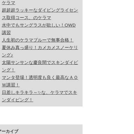
ケラマ
超超超ラッキーなダイビングライセン
ス取得コース、のケラマ
水中でもサングラスが欲しい！OWD
講習
人生初のケラマブルーで無事合格！
夏休み真っ盛り！カメカメスノーケリ
ング♪
太陽サンサンな慶良間でスキンダイビ
ング！
マンタ登場！透明度も良く最高なＡＯ
Ｗ講習！
日差しキラキラ～✨な、ケラマでスキ
ンダイビング！
アーカイブ