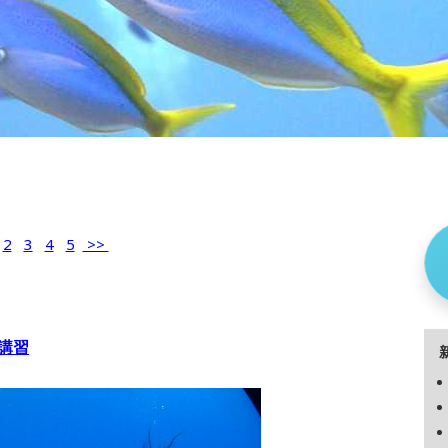
2
3
4
5
>>
講習