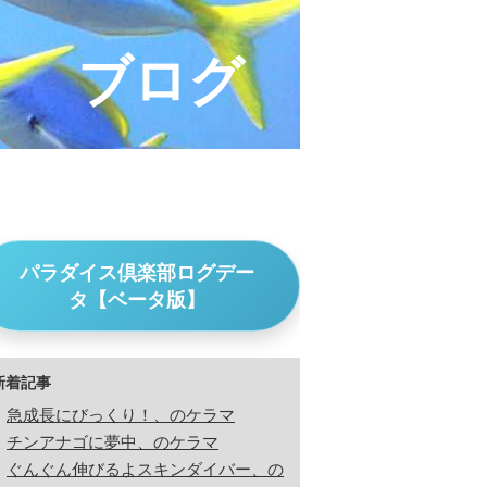
ブログ
パラダイス倶楽部ログデー
タ【ベータ版】
新着記事
急成長にびっくり！、のケラマ
チンアナゴに夢中、のケラマ
ぐんぐん伸びるよスキンダイバー、の