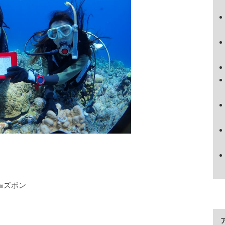
㎜ズボン
ス