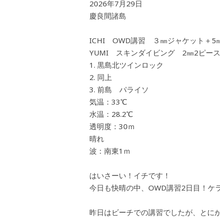
2026年7月29日
慶良間諸島
ICHI OWD講習 ３㎜ジャケット＋5
YUMI スキンダイビング 2㎜2ピー
黒島北ツインロック
同上
前島 パライソ
気温：33℃
水温：28.2℃
透明度：30ｍ
晴れ
波：南東1ｍ
はいさーい！イチです！
今日も快晴の中、OWD講習2日目！ケ
昨日はビーチでの講習でしたが、とに