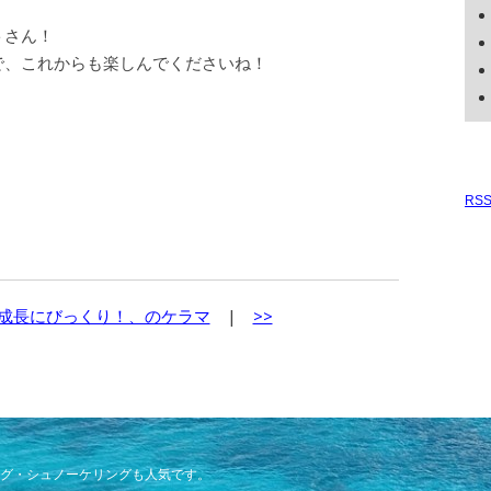
トさん！
で、これからも楽しんでくださいね！
！
RS
成長にびっくり！、のケラマ
|
>>
グ・シュノーケリングも人気です。