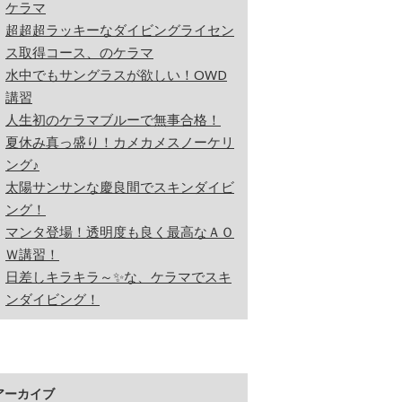
ケラマ
超超超ラッキーなダイビングライセン
ス取得コース、のケラマ
水中でもサングラスが欲しい！OWD
講習
人生初のケラマブルーで無事合格！
夏休み真っ盛り！カメカメスノーケリ
ング♪
太陽サンサンな慶良間でスキンダイビ
ング！
マンタ登場！透明度も良く最高なＡＯ
Ｗ講習！
日差しキラキラ～✨な、ケラマでスキ
ンダイビング！
アーカイブ