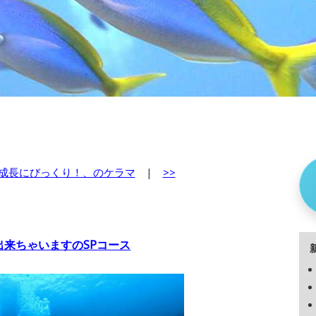
成長にびっくり！、のケラマ
|
>>
来ちゃいますのSPコース