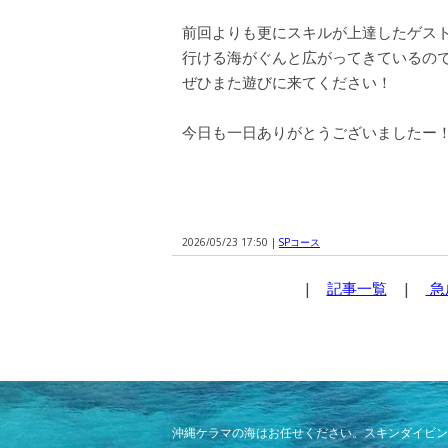
前回よりも更にスキルが上達したゲス
行ける海がぐんと広がってきているの
ぜひまた遊びに来てください！
今日も一日ありがとうございましたー
2026/05/23 17:50 |
SPコース
|
記事一覧
|
急
沖縄ケラマの海はお任せください。スキンダイビン