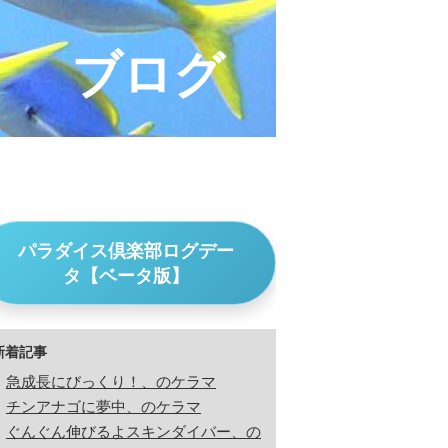
ブログ
パラダイス倶楽部ログデー
タ【ベータ版】
新着記事
急成長にびっくり！、のケラマ
チンアナゴに夢中、のケラマ
ぐんぐん伸びるよスキンダイバー、の