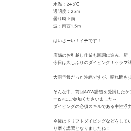
水温：24.5℃
透明度：25ｍ
曇り時々雨
波：南西1.5ｍ
はいさーい！イチです！
店舗のお引越し作業も順調に進み、新
今日は久しぶりのダイビング！ケラマ
大雨予報だった沖縄ですが、晴れ間も
そんな中、前回AOW講習を受講したゲ
ー)SPにご参加くださいました～
ダイビングの必須スキルである中性浮
今後はドリフトダイビングなどをして
り磨く講習となりましたね！