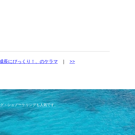
成長にびっくり！、のケラマ
|
>>
グ・シュノーケリングも人気です。