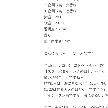
座間味島 六番崎
座間味島 七番崎
気温：29℃
水温：23.7℃
透明度：20ｍ
曇り
波：南南西1.5ｍ
こんにちは～ ゆーみです！
昨日は、5(ゴー)・2(トゥ)・4(シー)で
【スクーバダイビングの日】だったそ
良い語呂合わせですね～
結構5月は、海にちなんだ記念日が多い
(5/23は世界カメの日だそうです＾＾)
ハイシーズン前ですが、海に潜るいい機
さて、今日はスキンダイビング講習の