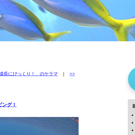
成長にびっくり！、のケラマ
|
>>
イビング！