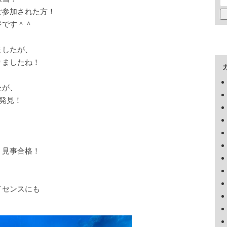
ご参加された方！
ジです＾＾
ましたが、
りましたね！
たが、
発見！
、見事合格！
イセンスにも