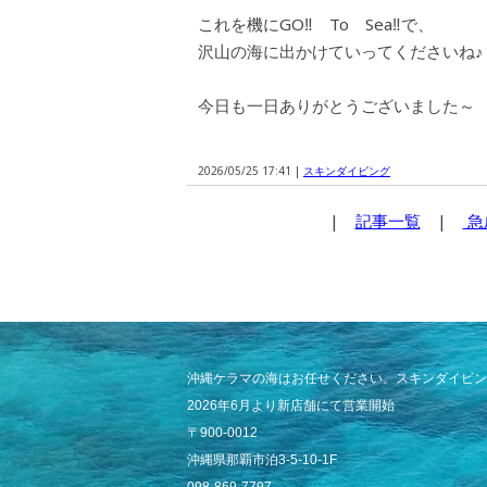
これを機にGO‼ To Sea‼で、
沢山の海に出かけていってくださいね♪
今日も一日ありがとうございました～
2026/05/25 17:41 |
スキンダイビング
|
記事一覧
|
急
沖縄ケラマの海はお任せください。スキンダイビン
2026年6月より新店舗にて営業開始
〒900-0012
沖縄県那覇市泊3-5-10-1F
098-869-7797