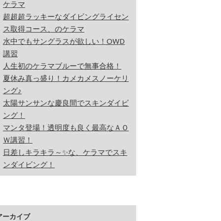
ケラマ
超超超ラッキーなダイビングライセン
ス取得コース、のケラマ
水中でもサングラスが欲しい！OWD
講習
人生初のケラマブルーで無事合格！
夏休み真っ盛り！カメカメスノーケリ
ング♪
太陽サンサンな慶良間でスキンダイビ
ング！
マンタ登場！透明度も良く最高なＡＯ
Ｗ講習！
日差しキラキラ～✨な、ケラマでスキ
ンダイビング！
アーカイブ