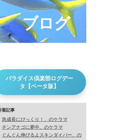
ブログ
パラダイス倶楽部ログデー
タ【ベータ版】
新着記事
急成長にびっくり！、のケラマ
チンアナゴに夢中、のケラマ
ぐんぐん伸びるよスキンダイバー、の