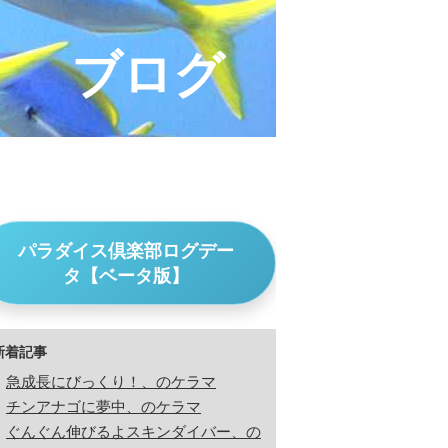
ブログ
パラダイス倶楽部ログデー
タ【ベータ版】
新着記事
急成長にびっくり！、のケラマ
チンアナゴに夢中、のケラマ
ぐんぐん伸びるよスキンダイバー、の