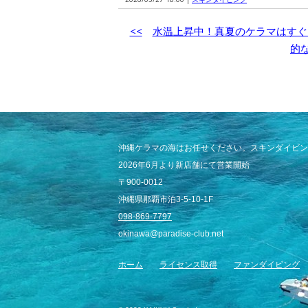
<<
水温上昇中！真夏のケラマはすぐ
的
沖縄ケラマの海はお任せください。スキンダイビン
2026年6月より新店舗にて営業開始
〒900-0012
沖縄県那覇市泊3-5-10-1F
098-869-7797
okinawa@paradise-club.net
ホーム
ライセンス取得
ファンダイビング