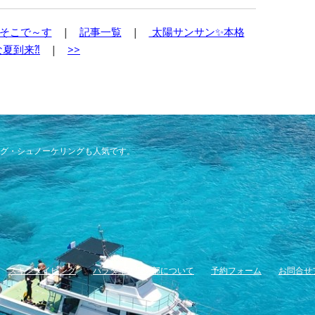
そこで～す
|
記事一覧
|
太陽サンサン✨本格
な夏到来⁈
|
>>
グ・シュノーケリングも人気です。
スキンダイビング
パラダイス倶楽部について
予約フォーム
お問合せ