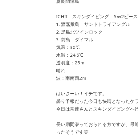
慶良間諸島
ICHII スキンダイビング 5㎜2ピース
渡嘉敷島 サンドトライアングル
黒島北ツインロック
前島 ダイマル
気温：30℃
水温：24.5℃
透明度：25ｍ
晴れ
波：南南西2ｍ
はいさーい！イチです。
曇り予報だった今日も快晴となったケ
今日は常連さんとスキンダイビングへ
長い期間潜っておられる方ですが、最
ったそうです笑