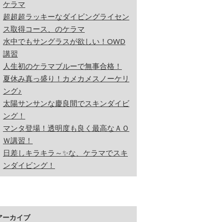
ケラマ
超超超ラッキーなダイビングライセン
ス取得コース、のケラマ
水中でもサングラスが欲しい！OWD
講習
人生初のケラマブルーで無事合格！
夏休み真っ盛り！カメカメスノーケリ
ング♪
太陽サンサンな慶良間でスキンダイビ
ング！
マンタ登場！透明度も良く最高なＡＯ
Ｗ講習！
日差しキラキラ～✨な、ケラマでスキ
ンダイビング！
アーカイブ