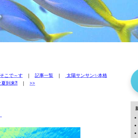
そこで～す
|
記事一覧
|
太陽サンサン✨本格
な夏到来⁈
|
>>
！