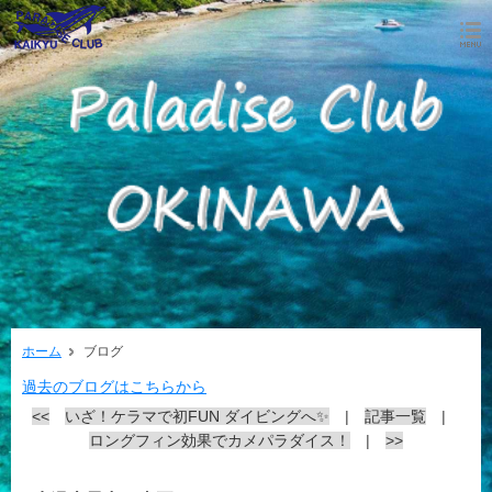
ホーム
ブログ
過去のブログはこちらから
<<
いざ！ケラマで初FUN ダイビングへ✨
|
記事一覧
|
ロングフィン効果でカメパラダイス！
|
>>