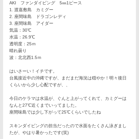
AKI ファンダイビング 5㎜1ピース
渡嘉敷島 カミグー
座間味島 ドラゴンレディ
座間味島 アイダー
気温：30℃
水温：26.9℃
透明度：25ｍ
晴れ曇り
波：北北西1.5ｍ
はいさーい！イチです。
台風接近中の沖縄ですが、まだまだ海況は穏やか！明々後日
くらいから少し心配ですが、、
今日のケラマは水温が、ぐんと上がってくれて、カミグーは
なんと27℃近くまでいってました。
座間味島では少し下がって25℃くらいでしたね
スキンダイビングの担当だったので水面をたくさん泳ぎまし
たが、やはり暑かったです(笑)