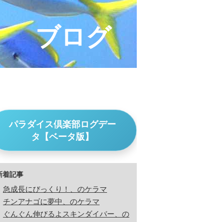
ブログ
パラダイス倶楽部ログデー
タ【ベータ版】
新着記事
急成長にびっくり！、のケラマ
チンアナゴに夢中、のケラマ
ぐんぐん伸びるよスキンダイバー、の