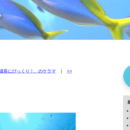
成長にびっくり！、のケラマ
|
>>