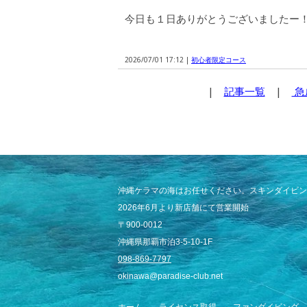
今日も１日ありがとうございましたー
2026/07/01 17:12 |
初心者限定コース
|
記事一覧
|
急
沖縄ケラマの海はお任せください。スキンダイビン
2026年6月より新店舗にて営業開始
〒900-0012
沖縄県那覇市泊3-5-10-1F
098-869-7797
okinawa@paradise-club.net
ホーム
ライセンス取得
ファンダイビング