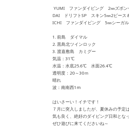
YUMI ファンダイビング 2㎜ズボン
DAI ドリフトSP スキン5㎜2ピース
ICHI ファンダイビング 5㎜シーガル
前島 ダイマル
黒島北ツインロック
渡嘉敷島 カミグー
気温：31℃
水温：水底25.6℃ 水面26.4℃
透明度：20～30ｍ
晴れ
波：南南西1m
はいさーい！イチです！
７月に突入しましたが、夏休みの予定
気も良く、絶好のダイビング日和とな
ぜひ遊びに来てくださいね～