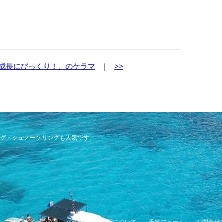
！
成長にびっくり！、のケラマ
|
>>
グ・シュノーケリングも人気です。
スキンダイビング
パラダイス倶楽部について
予約フォーム
お問合せ