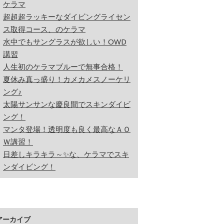
ケラマ
超超超ラッキーなダイビングライセン
ス取得コース、のケラマ
水中でもサングラスが欲しい！OWD
講習
人生初のケラマブルーで無事合格！
夏休み真っ盛り！カメカメスノーケリ
ング♪
太陽サンサンな慶良間でスキンダイビ
ング！
マンタ登場！透明度も良く最高なＡＯ
Ｗ講習！
日差しキラキラ～✨な、ケラマでスキ
ンダイビング！
アーカイブ