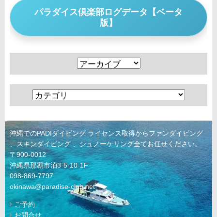
パラダイス倶楽部ログデータ【ベータ
版】
沖縄でのPADIダイビング ライセンス取得からファンダイビング
、スキンダイビング 、シュノーケリング全てお任せください。
〒900-0012
沖縄県那覇市泊3-5-10-1F
098-869-7797
okinawa@paradise-club.net
ご予約
お問合せ