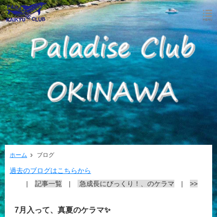
ホーム
ブログ
過去のブログはこちらから
|
記事一覧
|
急成長にびっくり！、のケラマ
|
>>
7月入って、真夏のケラマ✨