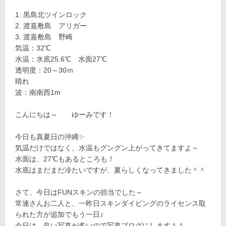
黒島北ツインロック
渡嘉敷島 アリガー
渡嘉敷島 野崎
気温：32℃
水温：水底25.6℃ 水面27℃
透明度：20～30ｍ
晴れ
波：南南西1m
こんにちは～ ゆーみです！
今日も真夏日の沖縄✨
気温だけではなく、水温もグングン上がってきてますよ～
水面は、27℃もあるところも！
水底はまだまだ冷たいですが、夏らしくなってきました＾＾
さて、今日はFUNスキンの担当でした～
常連さんお二人と、一昨日スキンダイビングのライセンス取
られた方が追加でもう一日♪
今日は、良い写真が多いので写真ブログにします＾＾