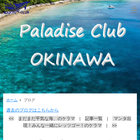
ホーム
ブログ
過去のブログはこちらから
<<
まだまだ平気な海、のケラマ
|
記事一覧
|
マンタ出
現！みんな一緒にレッツゴー！のケラマ
|
>>