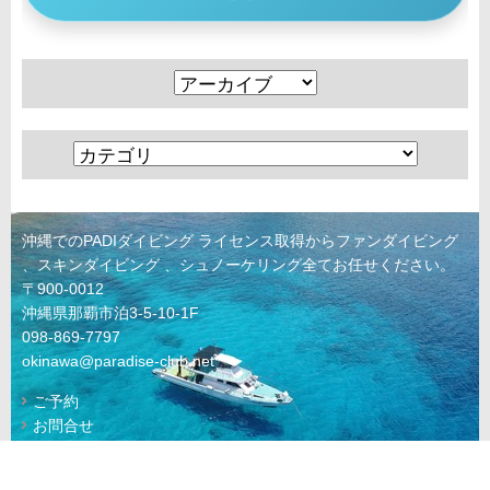
沖縄でのPADIダイビング ライセンス取得からファンダイビング
、スキンダイビング 、シュノーケリング全てお任せください。
〒900-0012
沖縄県那覇市泊3-5-10-1F
098-869-7797
okinawa@paradise-club.net
ご予約
お問合せ
© 2022 KAIKYU Co., Ltd