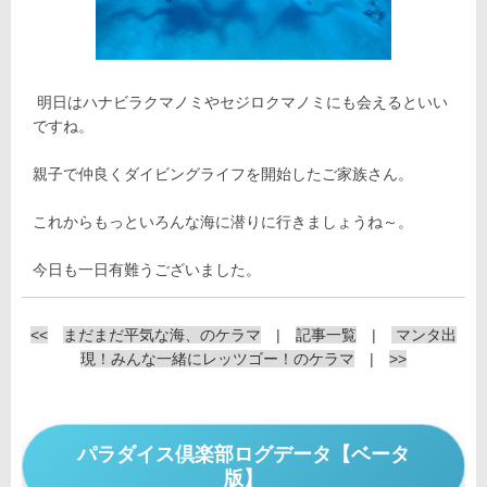
明日はハナビラクマノミやセジロクマノミにも会えるといい
ですね。
親子で仲良くダイビングライフを開始したご家族さん。
これからもっといろんな海に潜りに行きましょうね～。
今日も一日有難うございました。
<<
まだまだ平気な海、のケラマ
|
記事一覧
|
マンタ出
現！みんな一緒にレッツゴー！のケラマ
|
>>
パラダイス倶楽部ログデータ【ベータ
版】